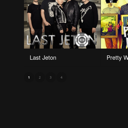
Last Jeton
Pretty W
1
2
3
4