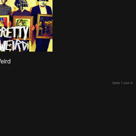
eird
Seite 1 von 4