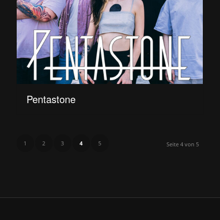
Pentastone
1
2
3
4
5
Seite 4 von 5