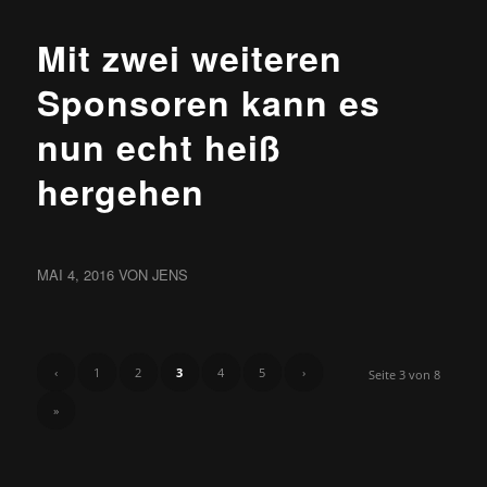
Mit zwei weiteren
Sponsoren kann es
nun echt heiß
hergehen
MAI 4, 2016
VON
JENS
‹
1
2
3
4
5
›
Seite 3 von 8
»